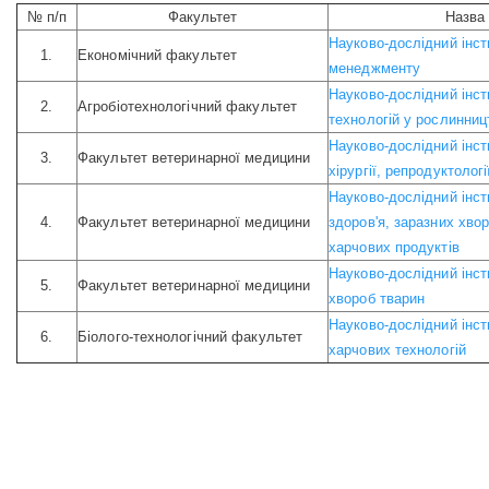
№ п/п
Факультет
Назва
Науково-дослідний інст
1.
Економічний факультет
менеджменту
Науково-дослідний інст
2.
Агробіотехнологічний факультет
технологій у рослинниц
Науково-дослідний інст
3.
Факультет ветеринарної медицини
хірургії, репродуктолог
Науково-дослідний інст
4.
Факультет ветеринарної медицини
здоров'я, заразних хвор
харчових продуктів
Науково-дослідний інст
5.
Факультет ветеринарної медицини
хвороб тварин
Науково-дослідний інст
6.
Біолого-технологічний факультет
харчових технологій