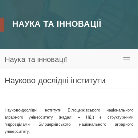
Перейти
до
основного
НАУКА ТА ІННОВАЦІЇ
вмісту
Наука та інновації
Toggl
naviga
Науково-дослідні інститути
Науково-дослідні інститути Білоцерківського національного
аграрного університету (надалі – НДІ) є структурними
підрозділами Білоцерківського національного аграрного
університету.