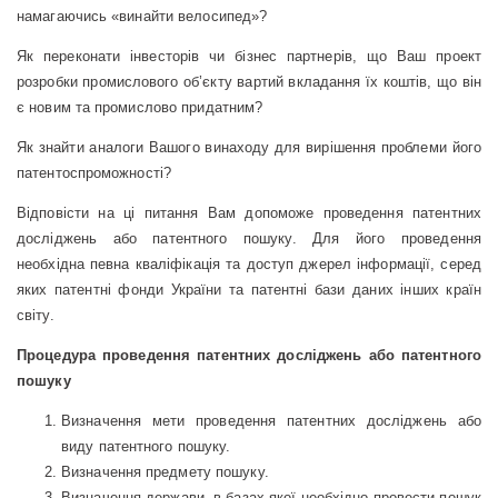
намагаючись «винайти велосипед»?
Як переконати інвесторів чи бізнес партнерів, що Ваш проект
розробки промислового об’єкту вартий вкладання їх коштів, що він
є новим та промислово придатним?
Як знайти аналоги Вашого винаходу для вирішення проблеми його
патентоспроможності?
Відповісти на ці питання Вам допоможе проведення патентних
досліджень або патентного пошуку. Для його проведення
необхідна певна кваліфікація та доступ джерел інформації, серед
яких патентні фонди України та патентні бази даних інших країн
світу.
Процедура проведення патентних досліджень або патентного
пошуку
Визначення мети проведення патентних досліджень або
виду патентного пошуку.
Визначення предмету пошуку.
Визначення держави, в базах якої необхідно провести пошук