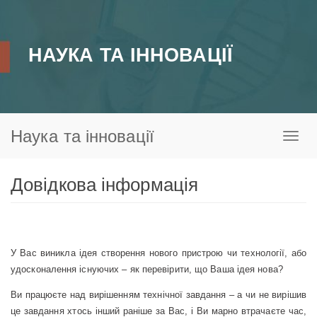
Перейти
до
основного
НАУКА ТА ІННОВАЦІЇ
вмісту
Наука та інновації
Toggl
naviga
Довідкова інформація
У Вас виникла ідея створення нового пристрою чи технології, або
удосконалення існуючих – як перевірити, що Ваша ідея нова?
Ви працюєте над вирішенням технічної завдання – а чи не вирішив
це завдання хтось інший раніше за Вас, і Ви марно втрачаєте час,