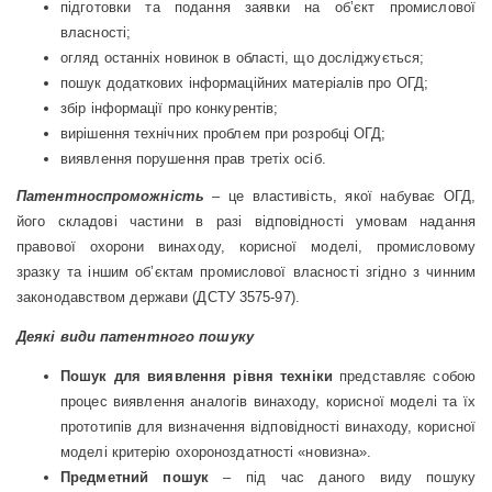
підготовки та подання заявки на об’єкт промислової
власності;
огляд останніх новинок в області, що досліджується;
пошук додаткових інформаційних матеріалів про ОГД;
збір інформації про конкурентів;
вирішення технічних проблем при розробці ОГД;
виявлення порушення прав третіх осіб.
Патентноспроможність
– це властивість, якої набуває ОГД,
його складові частини в разі відповідності умовам надання
правової охорони винаходу, корисної моделі, промисловому
зразку та іншим об’єктам промислової власності згідно з чинним
законодавством держави (ДСТУ 3575-97).
Деякі види патентного пошуку
Пошук для виявлення рівня техніки
представляє собою
процес виявлення аналогів винаходу, корисної моделі та їх
прототипів для визначення відповідності винаходу, корисної
моделі критерію охороноздатності «новизна».
Предметний пошук
– під час даного виду пошуку