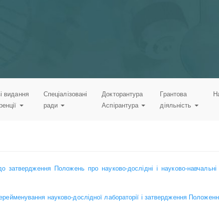
і видання
Спеціалізовані
Докторантура
Грантова
Н
ренції
ради
Аспірантура
діяльність
 затвердження Положень про науково-дослідні і науково-навчальні л
перейменування науково-дослідної лабораторії і затвердження Положенн