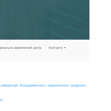
авчально-виробничий центр
Контакти
абораторії Білоцерківського національного аграрного
я"