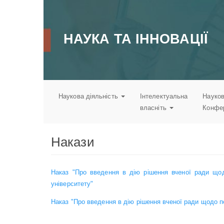
Перейти
до
основного
НАУКА ТА ІННОВАЦІЇ
вмісту
Наукова діяльність
Інтелектуальна
Науков
власніть
Конфе
Накази
Наказ "Про введення в дію рішення вченої ради щодо
університету"
Наказ "Про введення в дію рішення вченої ради щодо 