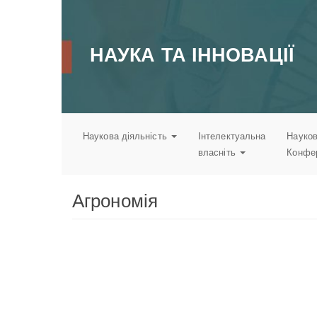
Перейти
до
основного
НАУКА ТА ІННОВАЦІЇ
вмісту
Наукова діяльність
Інтелектуальна
Науков
власніть
Конфе
Агрономія