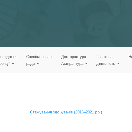
і видання
Спеціалізовані
Докторантура
Грантова
Н
ренції
ради
Аспірантура
діяльність
Стажування здобувачів (2016–2021 рр.)